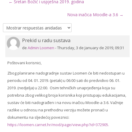
← Sretan Božić i uspješna 2019. godina
Drugi načini prijave
Nova inačica Moodle-a 3.6 →
Español - España ‎(es_es)‎
Buscar
Prekid u radu sustava
Número
cursos
Envi
de
de
Admin Loomen
-
Thursday, 3 de January de 2019, 09:31
respuestas:
0
Poštovani korisnici,
Zbog planirane nadogradnje sustav Loomen će biti nedostupan u
periodu od 04. 01. 2019. (petak) u 06:00 sati do predvidivo 06. 01.
2019. (nedjelja) u 22:00. Osim tehničkih unaprjeđenja koja su
potrebna zbog velikog broja korisnika koji pristupaju edukacijama,
sustav će biti nadograđen i na novu inačicu Moodle-a 3.6. Važnije
razlike u odnosu na prethodnu verziju možete pronaći u
dokumentu na sljedećoj poveznici:
https://loomen.carnet.hr/mod/page/view.php?id=372905.