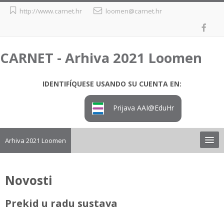
Salta
http://www.carnet.hr
loomen@carnet.hr
al
contenido
principal
CARNET - Arhiva 2021 Loomen
IDENTIFÍQUESE USANDO SU CUENTA EN:
Prijava AAI@EduHr
Arhiva 2021 Loomen
Upute
Novosti
Preuzimanje tečaja iz arhive
Prekid u radu sustava
Loomen