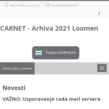
Preskoči
http://www.carnet.hr
loomen@carnet.hr
na
sadržaj
CARNET - Arhiva 2021 Loomen
Prijava AAI@EduHr
Arhiva 2021 Loomen
Upute
Novosti
Preuzimanje tečaja iz arhive
VAŽNO: Usporavanje rada mail servera
Loomen