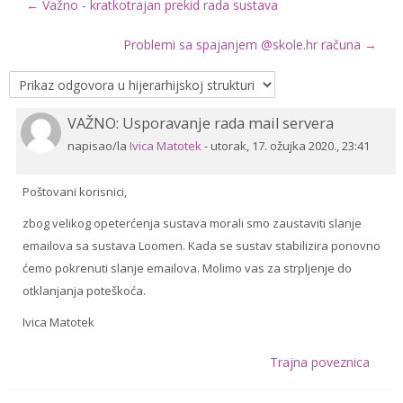
← Važno - kratkotrajan prekid rada sustava
Drugi načini prijave
Problemi sa spajanjem @skole.hr računa →
Hrvatski ‎(hr)‎
Pretraži
VAŽNO: Usporavanje rada mail servera
Broj
e-
Pre
odgovora:
napisao/la
Ivica Matotek
-
utorak, 17. ožujka 2020., 23:41
kolegije
0
Poštovani korisnici,
zbog velikog opeterćenja sustava morali smo zaustaviti slanje
emailova sa sustava Loomen. Kada se sustav stabilizira ponovno
ćemo pokrenuti slanje emailova. Molimo vas za strpljenje do
otklanjanja poteškoća.
Ivica Matotek
Trajna poveznica