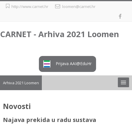
Preskoči
http://www.carnet.hr
loomen@carnet.hr
na
sadržaj
CARNET - Arhiva 2021 Loomen
Prijava AAI@EduHr
Arhiva 2021 Loomen
Upute
Novosti
Preuzimanje tečaja iz arhive
Najava prekida u radu sustava
Loomen