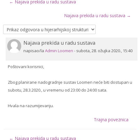
← Najava prekida u radu sustava
Drugi načini prijave
Najava prekida u radu sustava →
Hrvatski ‎(hr)‎
Pretraži
Najava prekida u radu sustava
Broj
e-
Pre
odgovora:
napisao/la
Admin Loomen
-
subota, 28. ožujka 2020., 15:40
kolegije
0
Poštovani korisnici,
Zbog planirane nadogradnje sustav Loomen neće biti dostupan u
subotu, 28.3.2020., u vremenu od 23:00 do 24:00 sata.
Hvala na razumijevanju.
Trajna poveznica
← Najava prekida u radu sustava