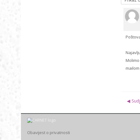
Poštova
Najavlj
Molimo 
mailom
◀︎ Su
Obavijest o privatnosti