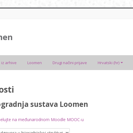
men
 iz arhive
Loomen
Drugi načini prijave
Hrvatski ‎(hr)‎
osti
gradnja sustava Loomen
djelujte na međunarodnom Moodle MOOC-u