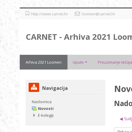
Preskoči
http://www.carnet.hr
loomen@carnet.hr
na
sadržaj
CARNET - Arhiva 2021 Loo
Arhiva 2021 Loomen
Upute
Preuzimanje tečaja
Preskoči
Nov
Navigacija
Navigacija
Nado
Naslovnica
Novosti
E-kolegiji
◀︎ Su