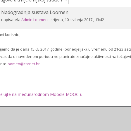
Nadogradnja sustava Loomen
Broj
odgovora:
napisao/la
Admin Loomen
-
srijeda, 10. svibnja 2017., 13:42
0
ni korisnici,
ujemo da je dana 15.05.2017. godine (ponedjeljak), u vremenu od 21-23 
vas da u navedenom periodu ne planirate značajne aktivnosti na tečajevi
 na:
loomen@carnet.hr.
djelujte na međunarodnom Moodle MOOC-u