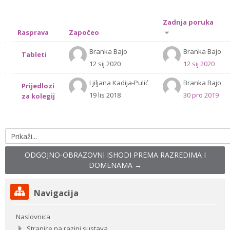
Drugi načini prijave
Zadnja poruka
Rasprava
Započeo
Hrvatski ‎(hr)‎
Prikaz
Branka Bajo
Branka Bajo
Tableti
12 sij 2020
12 sij 2020
Pretraži
rasprava:
e-
Pre
Ljiljana Kadija-Pulić
Branka Bajo
kolegije
Prijedlozi
2
19 lis 2018
30 pro 2019
za kolegij
od
2
Prikaži...
ODGOJNO-OBRAZOVNI ISHODI PREMA RAZREDIMA I
DOMENAMA →
Preskoči
Navigacija
Navigacija
Naslovnica
Stranice na razini sustava