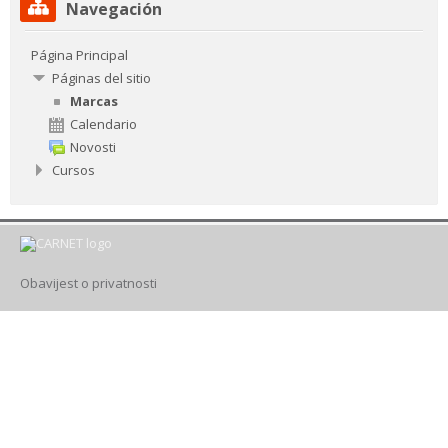
Navegación
Navegación
Drugi načini prijave
Página Principal
Páginas del sitio
Español - Internacional ‎(es)‎
Marcas
Calendario
Buscar
cursos
Novosti
Envi
Cursos
Obavijest o privatnosti