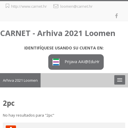
Salta
http://www.carnet.hr
loomen@carnet.hr
al
contenido
principal
CARNET - Arhiva 2021 Loomen
IDENTIFÍQUESE USANDO SU CUENTA EN:
Prijava AAI@EduHr
Arhiva 2021 Loomen
Upute
2pc
Preuzimanje tečaja iz arhive
No hay resultados para "2pc"
Loomen
Salta