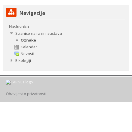
Preskoči
Drugi načini prijave
Navigacija
Navigacija
Naslovnica
Hrvatski ‎(hr)‎
Stranice na razini sustava
Pretraži
Oznake
e-
Pre
Kalendar
kolegije
Novosti
E-kolegiji
Obavijest o privatnosti