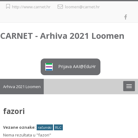
Preskoči
http://www.carnet.hr
loomen@carnet.hr
na
sadržaj
CARNET - Arhiva 2021 Loomen
Prijava AAI@EduHr
Arhiva 2021 Loomen
Upute
fazori
Preuzimanje tečaja iz arhive
Vezane oznake:
računski
RLC
Loomen
Nema rezultata u "fazori"