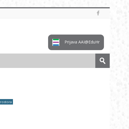
Prijava AAI@EduHr
Pretraži
e-
Predaj
kolegije
prostora