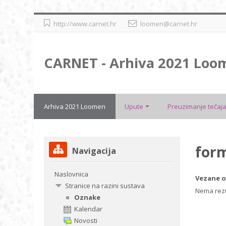
Preskoči
http://www.carnet.hr
loomen@carnet.hr
na
sadržaj
CARNET - Arhiva 2021 Loo
Arhiva 2021 Loomen
Upute
Preuzimanje tečaja
Preskoči
for
Navigacija
Navigacija
Naslovnica
Vezane o
Stranice na razini sustava
Nema rezu
Oznake
Kalendar
Novosti