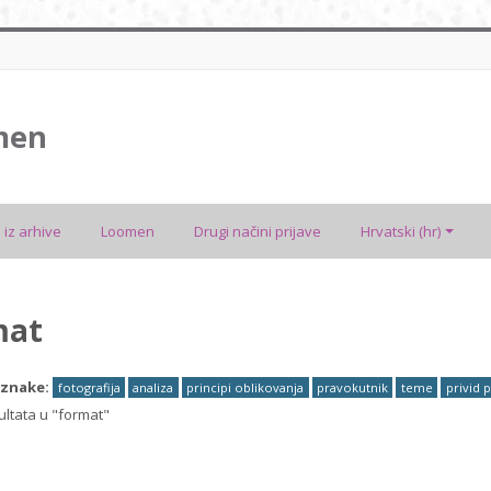
men
 iz arhive
Loomen
Drugi načini prijave
Hrvatski ‎(hr)‎
mat
znake:
fotografija
analiza
principi oblikovanja
pravokutnik
teme
privid 
ltata u "format"