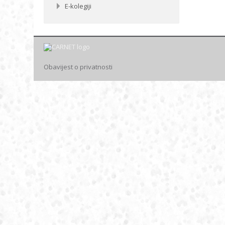
E-kolegiji
Obavijest o privatnosti