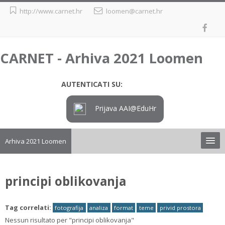
Vai
http://www.carnet.hr
loomen@carnet.hr
al
contenuto
principale
CARNET - Arhiva 2021 Loomen
AUTENTICATI SU:
Prijava AAI@EduHr
Arhiva 2021 Loomen
Upute
principi oblikovanja
Preuzimanje tečaja iz arhive
Tag correlati:
fotografija
analiza
format
teme
privid prostora
Loomen
Nessun risultato per "principi oblikovanja"