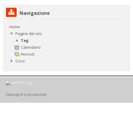
Salta
Drugi načini prijave
Navigazione
Navigazione
Home
Italiano ‎(it)‎
Pagine del sito
Cerca
Tag
corsi
Invi
Calendario
Novosti
Corsi
Obavijest o privatnosti