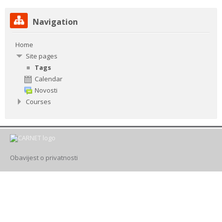
Skip
Drugi načini prijave
Navigation
Navigation
Home
English ‎(en)‎
Site pages
Search
Tags
courses
Sub
Calendar
Novosti
Courses
Obavijest o privatnosti