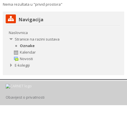
Nema rezultata u "privid prostora"
Drugi načini prijave
Preskoči
Navigacija
Navigacija
Hrvatski ‎(hr)‎
Naslovnica
Pretraži
Stranice na razini sustava
e-
Pre
Oznake
kolegije
Kalendar
Novosti
E-kolegiji
Obavijest o privatnosti