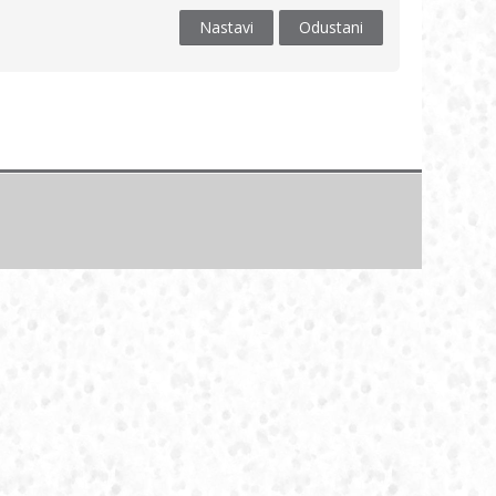
Nastavi
Odustani