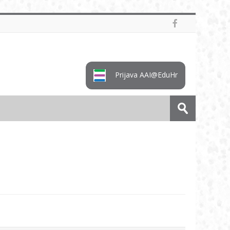
Prijava AAI@EduHr
Pretraži
e-
Predaj
kolegije