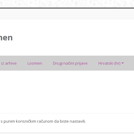
men
 iz arhive
Loomen
Drugi načini prijave
Hrvatski ‎(hr)‎
se s punim korisničkim računom da biste nastavili.