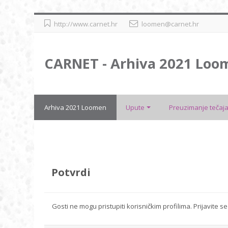
Preskoči
http://www.carnet.hr
loomen@carnet.hr
na
sadržaj
CARNET - Arhiva 2021 Loo
Arhiva 2021 Loomen
Upute
Preuzimanje tečaja
Potvrdi
Gosti ne mogu pristupiti korisničkim profilima. Prijavite 