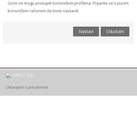
Gosti ne mogu pristupiti korisničkim profilima. Prijavite se s punim
korisničkim računom da biste nastavili.
Drugi načini prijave
Hrvatski ‎(hr)‎
Nastavi
Odustani
Pretraži
e-
Pre
kolegije
Obavijest o privatnosti