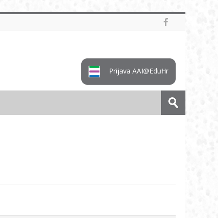
Prijava AAI@EduHr
Cerca
corsi
Invia