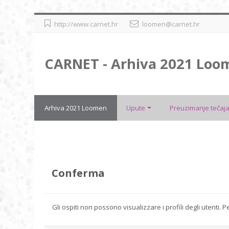
Vai
http://www.carnet.hr
loomen@carnet.hr
al
contenuto
principale
CARNET - Arhiva 2021 Loo
Arhiva 2021 Loomen
Upute
Preuzimanje tečaja
Conferma
Gli ospiti non possono visualizzare i profili degli utenti.