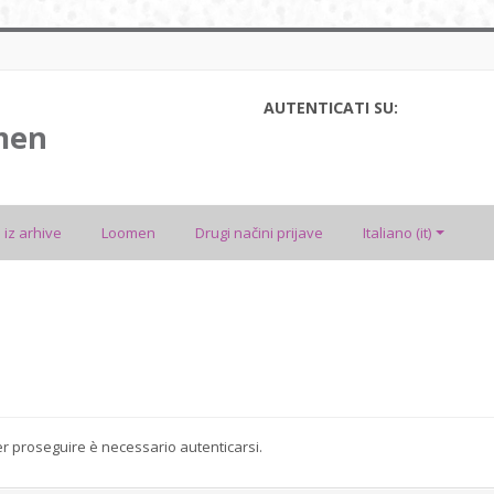
AUTENTICATI SU:
men
 iz arhive
Loomen
Drugi načini prijave
Italiano ‎(it)‎
 Per proseguire è necessario autenticarsi.