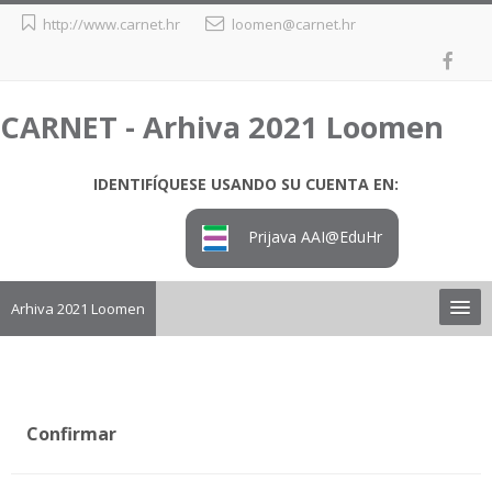
Salta
http://www.carnet.hr
loomen@carnet.hr
al
contenido
principal
CARNET - Arhiva 2021 Loomen
IDENTIFÍQUESE USANDO SU CUENTA EN:
Prijava AAI@EduHr
Arhiva 2021 Loomen
Upute
Preuzimanje tečaja iz arhive
Confirmar
Loomen