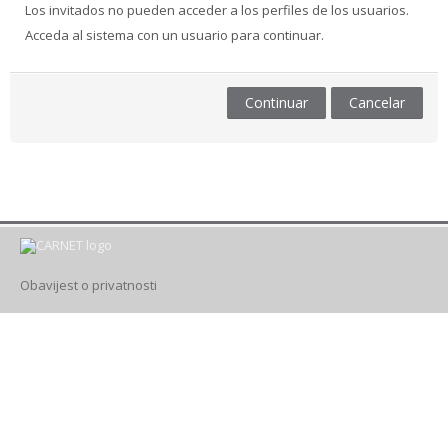
Los invitados no pueden acceder a los perfiles de los usuarios.
Acceda al sistema con un usuario para continuar.
Drugi načini prijave
Español - España ‎(es_es)‎
Continuar
Cancelar
Buscar
cursos
Envi
Obavijest o privatnosti