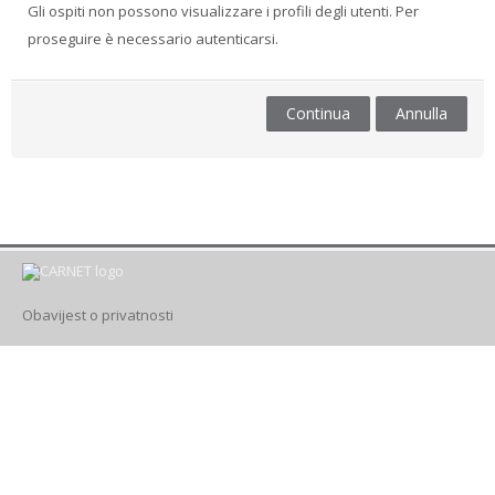
Gli ospiti non possono visualizzare i profili degli utenti. Per
proseguire è necessario autenticarsi.
Drugi načini prijave
Italiano ‎(it)‎
Continua
Annulla
Cerca
corsi
Invi
Obavijest o privatnosti