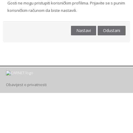
Gosti ne mogu pristupiti korisničkim profilima. Prijavite se s punim
korisničkim računom da biste nastavili.
Drugi načini prijave
Hrvatski ‎(hr)‎
Nastavi
Odustani
Pretraži
e-
Pre
kolegije
Obavijest o privatnosti