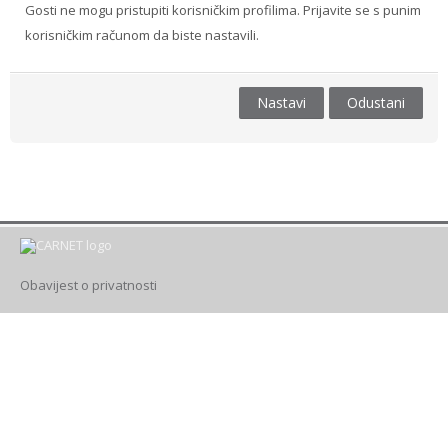
Gosti ne mogu pristupiti korisničkim profilima. Prijavite se s punim
korisničkim računom da biste nastavili.
Drugi načini prijave
Hrvatski ‎(hr)‎
Nastavi
Odustani
Pretraži
e-
Pre
kolegije
Obavijest o privatnosti