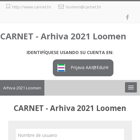
Salta
http://www.carnet.hr
loomen@carnet.hr
al
contenido
principal
CARNET - Arhiva 2021 Loomen
IDENTIFÍQUESE USANDO SU CUENTA EN:
Prijava AAI@EduHr
Arhiva 2021 Loomen
Upute
CARNET - Arhiva 2021 Loomen
Preuzimanje tečaja iz arhive
Nombre
Loomen
de