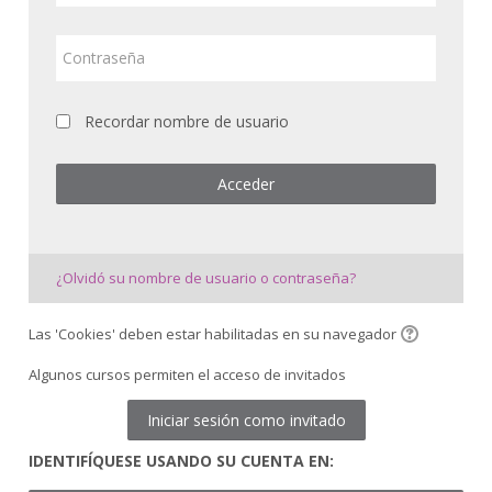
usuario
Contraseña
Drugi načini prijave
Español - Internacional ‎(es)‎
Recordar nombre de usuario
Buscar
cursos
Acceder
Enviar
¿Olvidó su nombre de usuario o contraseña?
Las 'Cookies' deben estar habilitadas en su navegador
Algunos cursos permiten el acceso de invitados
Iniciar sesión como invitado
IDENTIFÍQUESE USANDO SU CUENTA EN: