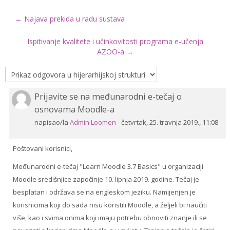
← Najava prekida u radu sustava
Drugi načini prijave
Ispitivanje kvalitete i učinkovitosti programa e-učenja
Hrvatski ‎(hr)‎
AZOO-a →
Pretraži
e-
Pre
kolegije
Prijavite se na međunarodni e-tečaj o
Broj
osnovama Moodle-a
odgovora:
0
napisao/la
Admin Loomen
-
četvrtak, 25. travnja 2019., 11:08
Poštovani korisnici,
Međunarodni e-tečaj "Learn Moodle 3.7 Basics" u organizaciji
Moodle središnjice započinje 10. lipnja 2019. godine. Tečaj je
besplatan i održava se na engleskom jeziku. Namijenjen je
korisnicima koji do sada nisu koristili Moodle, a željeli bi naučiti
više, kao i svima onima koji imaju potrebu obnoviti znanje ili se