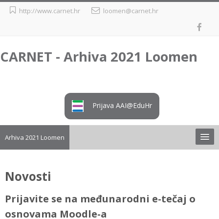
Preskoči
http://www.carnet.hr
loomen@carnet.hr
na
sadržaj
CARNET - Arhiva 2021 Loomen
Prijava AAI@EduHr
Arhiva 2021 Loomen
Upute
Novosti
Preuzimanje tečaja iz arhive
Prijavite se na međunarodni e-tečaj o
osnovama Moodle-a
Loomen