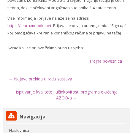
povezati s korisnicima Moodle-a u svijetu. Trajanje tečaja je četiri
tjedna, dok je očekivani angažman sudionika 3-4 sata tjedno.
Više informacija i prijave nalaze se na adresi:
https://learn.moodle.net
. Prijava se odvija putem gumba "Sign up"
koji omogućava kreiranje korisničkog računa te prijavu na tečaj.
Svima koji se prijave želimo puno uspjeha!
Trajna poveznica
← Najava prekida u radu sustava
Ispitivanje kvalitete i učinkovitosti programa e-učenja
AZOO-a →
Preskoči
Navigacija
Navigacija
Naslovnica