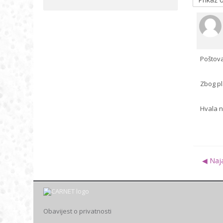
Poštova
Zbog pl
Hvala n
◀︎ Naj
Obavijest o privatnosti