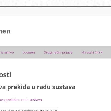
men
 iz arhive
Loomen
Drugi načini prijave
Hrvatski ‎(hr)‎
osti
va prekida u radu sustava
ava prekida u radu sustava