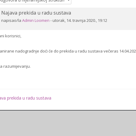
Najava prekida u radu sustava
Broj
odgovora:
napisao/la
Admin Loomen
-
utorak, 14. travnja 2020., 19:12
0
ni korisnici,
anirane nadogradnje doći će do prekida u radu sustava večeras 14.04.2020
a razumijevanju.
ava prekida u radu sustava