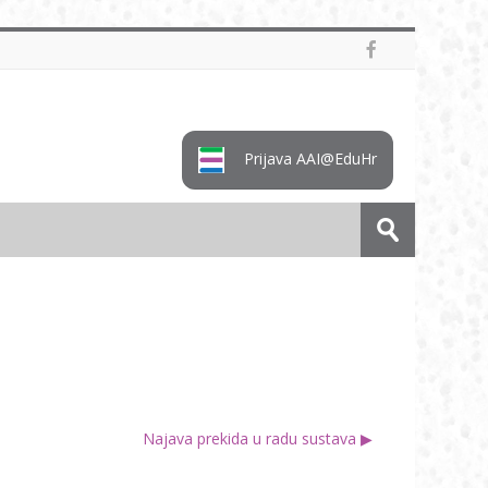
Prijava AAI@EduHr
Pretraži
e-
Predaj
kolegije
Najava prekida u radu sustava ▶︎