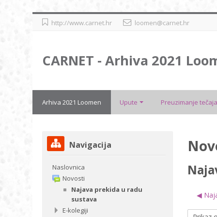
Preskoči
http://www.carnet.hr
loomen@carnet.hr
na
sadržaj
CARNET - Arhiva 2021 Loo
Arhiva 2021 Loomen
Upute
Preuzimanje tečaja
Preskoči
Nov
Navigacija
Navigacija
Naja
Naslovnica
Novosti
Najava prekida u radu
◀︎ Naj
sustava
E-kolegiji