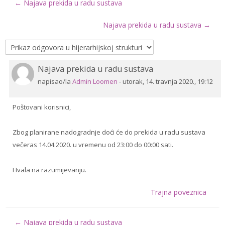
← Najava prekida u radu sustava
Drugi načini prijave
Najava prekida u radu sustava →
Hrvatski ‎(hr)‎
Pretraži
Najava prekida u radu sustava
Broj
e-
Pre
odgovora:
napisao/la
Admin Loomen
-
utorak, 14. travnja 2020., 19:12
kolegije
0
Poštovani korisnici,
Zbog planirane nadogradnje doći će do prekida u radu sustava
večeras 14.04.2020. u vremenu od 23:00 do 00:00 sati.
Hvala na razumijevanju.
Trajna poveznica
← Najava prekida u radu sustava