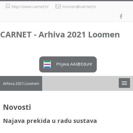
Preskoči
http://www.carnet.hr
loomen@carnet.hr
na
sadržaj
CARNET - Arhiva 2021 Loomen
Prijava AAI@EduHr
Arhiva 2021 Loomen
Upute
Novosti
Preuzimanje tečaja iz arhive
Najava prekida u radu sustava
Loomen