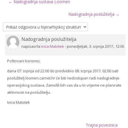
← Nadogradnja sustava Loomen
Drugi načini prijave
Nadogradnja poslužitelja →
Hrvatski ‎(hr)‎
Pretraži
Nadogradnja poslužitelja
Broj
e-
Pre
odgovora:
napisao/la
Ivica Matotek
-
ponedjeljak, 3. srpnja 2017., 12:05
kolegije
0
Poštovani korisnici,
dana 07. srpnja od 22:00 do predvidivo 08. srpnja 2017. 02:00 sati
poslužitelj loomen.carnet.hr će biti nedostupan radi nadogradnje
operacijskog sustava. Zamolili bih vas da u to vrijeme ne planirate
aktivnosti na poslužitelju.
Ivica Matotek
Trajna poveznica