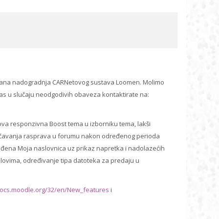
lanirana nadogradnja CARNetovog sustava Loomen. Molimo
as u slučaju neodgodivih obaveza kontaktirate na:
 nova responzivna Boost tema u izborniku tema, lakši
jučavanja rasprava u forumu nakon određenog perioda
eđena Moja naslovnica uz prikaz napretka i nadolazećih
slovima, određivanje tipa datoteka za predaju u
docs.moodle.org/32/en/New_features
i