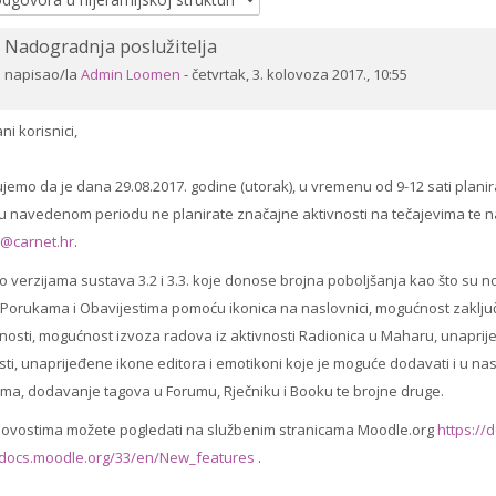
Nadogradnja poslužitelja
Broj
odgovora:
napisao/la
Admin Loomen
-
četvrtak, 3. kolovoza 2017., 10:55
0
ni korisnici,
ujemo da je dana 29.08.2017. godine (utorak), u vremenu od 9-12 sati p
u navedenom periodu ne planirate značajne aktivnosti na tečajevima te n
@carnet.hr
.
e o verzijama sustava 3.2 i 3.3. koje donose brojna poboljšanja kao što su
 Porukama i Obavijestima pomoću ikonica na naslovnici, mogućnost zakl
nosti, mogućnost izvoza radova iz aktivnosti Radionica u Maharu, unaprij
sti, unaprijeđene ikone editora i emotikoni koje je moguće dodavati i u na
a, dodavanje tagova u Forumu, Rječniku i Booku te brojne druge.
novostima možete pogledati na službenim stranicama Moodle.org
https://
//docs.moodle.org/33/en/New_features
.