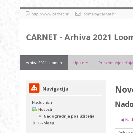
Preskoči
http://www.carnet.hr
loomen@carnet.hr
na
sadržaj
CARNET - Arhiva 2021 Loo
Arhiva 2021 Loomen
Upute
Preuzimanje tečaja
Preskoči
Nov
Navigacija
Navigacija
Nado
Naslovnica
Novosti
Nadogradnja poslužitelja
◀︎ Nad
E-kolegiji