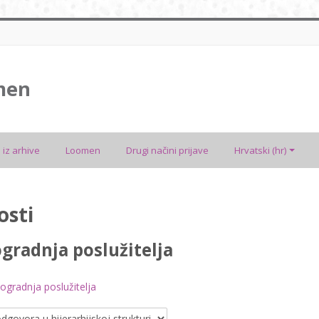
men
 iz arhive
Loomen
Drugi načini prijave
Hrvatski ‎(hr)‎
osti
gradnja poslužitelja
ogradnja poslužitelja