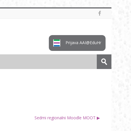
Prijava AAI@EduHr
Pretraži
e-
Predaj
kolegije
Sedmi regionalni Moodle MOOT ▶︎