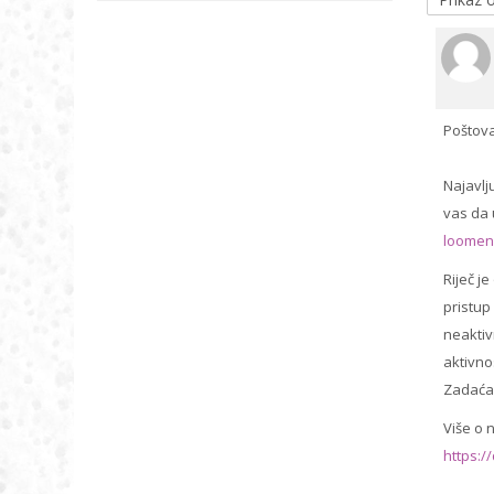
Poštova
Najavlj
vas da 
loomen
Riječ j
pristup
neaktiv
aktivno
Zadaćam
Više o 
https: