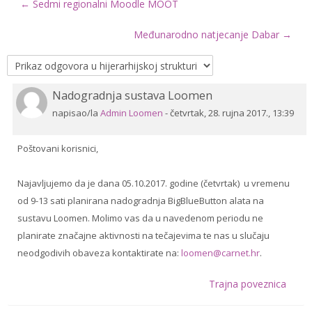
← Sedmi regionalni Moodle MOOT
Drugi načini prijave
Međunarodno natjecanje Dabar →
Hrvatski ‎(hr)‎
Pretraži
Nadogradnja sustava Loomen
Broj
e-
Pre
odgovora:
napisao/la
Admin Loomen
-
četvrtak, 28. rujna 2017., 13:39
kolegije
0
Poštovani korisnici,
Najavljujemo da je dana 05.10.2017. godine (četvrtak) u vremenu
od 9-13 sati planirana nadogradnja BigBlueButton alata na
sustavu Loomen. Molimo vas da u navedenom periodu ne
planirate značajne aktivnosti na tečajevima te nas u slučaju
neodgodivih obaveza kontaktirate na:
loomen@carnet.hr
.
Trajna poveznica