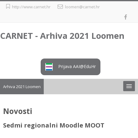
Preskoči
http://www.carnet.hr
loomen@carnet.hr
na
sadržaj
CARNET - Arhiva 2021 Loomen
Prijava AAI@EduHr
Arhiva 2021 Loomen
Upute
Novosti
Preuzimanje tečaja iz arhive
Sedmi regionalni Moodle MOOT
Loomen