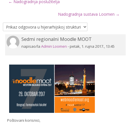
← Nadogradnja poslužitelja
Drugi načini prijave
Nadogradnja sustava Loomen →
Hrvatski ‎(hr)‎
Pretraži
Sedmi regionalni Moodle MOOT
Broj
e-
Pre
odgovora:
napisao/la
Admin Loomen
-
petak, 1. rujna 2017., 13:45
kolegije
0
Poštovani korisnici,