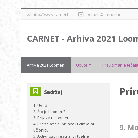
Preskoči
http://www.carnet.hr
loomen@carnet.hr
na
sadržaj
CARNET - Arhiva 2021 Loo
Arhiva 2021 Loomen
Upute
Preuzimanje tečaja
Preskoči
Pri
Sadržaj
Sadržaj
1. Uvod
2. Što je Loomen?
3. Prijava u Loomen
4. Pronalazak i prijava u virtualnu
9. Mo
učionicu
5. Aktivnosti i resursi virtualne