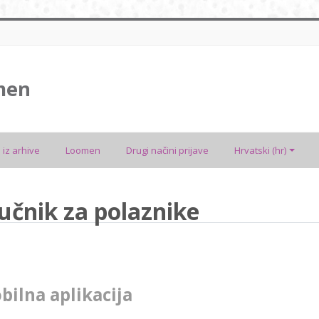
men
 iz arhive
Loomen
Drugi načini prijave
Hrvatski ‎(hr)‎
ručnik za polaznike
bilna aplikacija