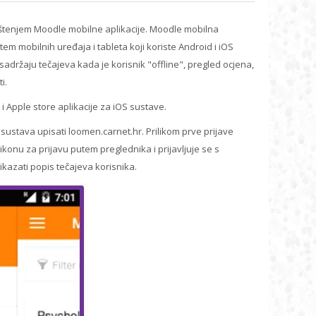
rištenjem Moodle mobilne aplikacije. Moodle mobilna
utem mobilnih uređaja i tableta koji koriste Android i iOS
adržaju tečajeva kada je korisnik "offline", pregled ocjena,
i.
i Apple store aplikacije za iOS sustave.
 sustava upisati loomen.carnet.hr. Prilikom prve prijave
 ikonu za prijavu putem preglednika i prijavljuje se s
kazati popis tečajeva korisnika.