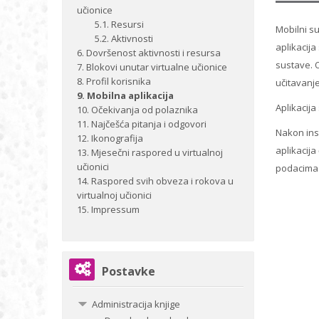
učionice
5.1. Resursi
Mobilni s
5.2. Aktivnosti
aplikacija
6. Dovršenost aktivnosti i resursa
sustave. O
7. Blokovi unutar virtualne učionice
8. Profil korisnika
učitavanje
9. Mobilna aplikacija
Aplikacija
10. Očekivanja od polaznika
11. Najčešća pitanja i odgovori
Nakon inst
12. Ikonografija
aplikacija
13. Mjesečni raspored u virtualnoj
učionici
podacima 
14. Raspored svih obveza i rokova u
virtualnoj učionici
15. Impressum
Preskoči
Postavke
Postavke
Administracija knjige