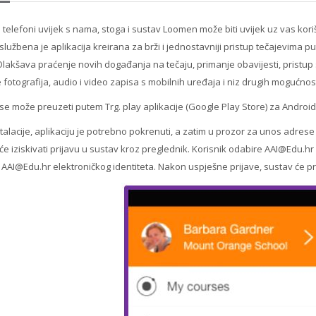
u telefoni uvijek s nama, stoga i sustav Loomen može biti uvijek uz vas ko
 službena je aplikacija kreirana za brži i jednostavniji pristup tečajevima p
lakšava praćenje novih događanja na tečaju, primanje obavijesti, pristup s
 fotografija, audio i video zapisa s mobilnih uređaja i niz drugih mogućnost
 se može preuzeti putem Trg. play aplikacije (Google Play Store) za Android 
alacije, aplikaciju je potrebno pokrenuti, a zatim u prozor za unos adrese
 će iziskivati prijavu u sustav kroz preglednik. Korisnik odabire AAI@Edu.hr
AAI@Edu.hr elektroničkog identiteta. Nakon uspješne prijave, sustav će pri