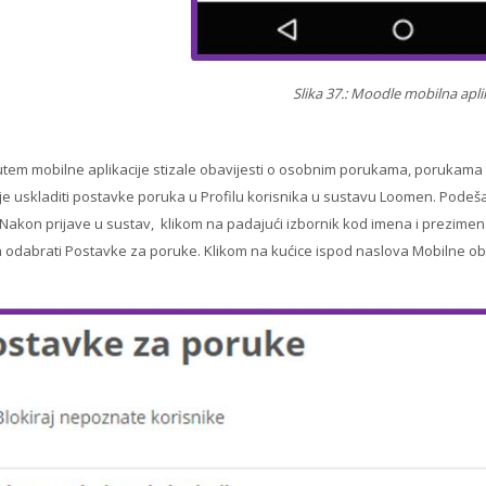
Slika 37.: Moodle mobilna apli
utem mobilne aplikacije stizale obavijesti o osobnim porukama, porukama
je uskladiti postavke poruka u Profilu korisnika u sustavu Loomen. Podeš
 Nakon prijave u sustav, klikom na padajući izbornik kod imena i prezimen
 odabrati Postavke za poruke. Klikom na kućice ispod naslova Mobilne obav
.