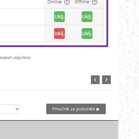
vijesti uključene
Priručnik za polaznike ▶︎