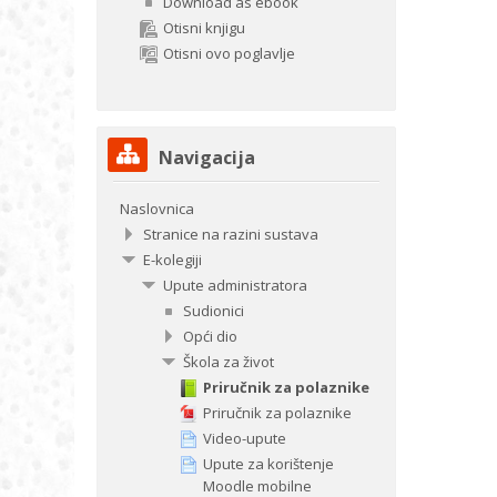
Download as ebook
Otisni knjigu
Otisni ovo poglavlje
Preskoči
Navigacija
Navigacija
Naslovnica
Stranice na razini sustava
E-kolegiji
Upute administratora
Sudionici
Opći dio
Škola za život
Priručnik za polaznike
Priručnik za polaznike
Video-upute
Upute za korištenje
Moodle mobilne