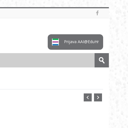
Prijava AAI@EduHr
Pretraži
e-
Predaj
kolegije